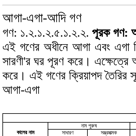
আগা-এগা-আদি গণ
গণ:
১.২.১.২.৫.১.২.২.
পূরক গণ: 
এই গণের অধীনে আগা এবং এগা ক্রি
সারণী'
র
ঘর পূরণ করে। এক্ষেত্রে 
করে। এই গণের ক্রিয়াপদ তৈরির সূত
আগা-এগা
নাম পুরুষ
কালের নাম
সাধারণ
সম্ভ্রমাত্মক