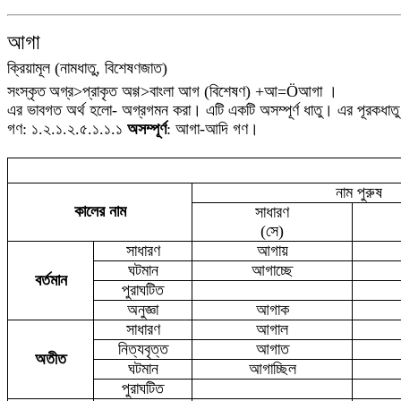
আগা
ক্রিয়ামূল
(নামধাতু, বিশেষণজাত)
সংস্কৃত
অগ্র>
প্রাকৃত
অগ্গ
>
বাংলা
আগ (বিশেষণ) +আ=
Ö
আগা
।
এর ভাবগত অর্থ হলো- অগ্রগমন করা
।
এটি একটি অসম্পূর্ণ ধাতু
।
এর
পূর
কধাতু
গণ:
১.২.১.২.৫.১.১.১
অস
ম্পূর্ণ
: আগা-আদি গণ।
নাম পুরুষ
কালের নাম
সাধারণ
(সে)
সাধারণ
আগায়
ঘটমান
আগাচ্ছে
বর্তমান
পুরাঘটিত
অনুজ্ঞা
আগাক
সাধারণ
আগাল
নিত্যবৃত্ত
আগাত
অতীত
ঘটমান
আগাচ্ছিল
পুরাঘটিত