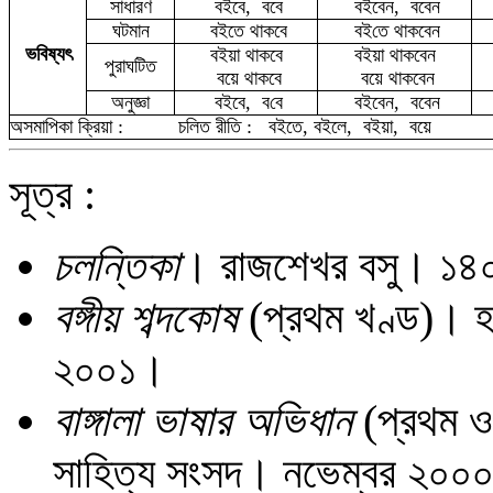
সাধারণ
বইবে,
ববে
বইবেন,
ববেন
ঘটমান
বইতে
থাকবে
ব
ই
তে থাকবেন
ভবিষ্যৎ
ব
ইয়া
থাকবে
ব
ইয়া
থাকবেন
পুরাঘটিত
বয়ে থাকবে
বয়ে থাকবেন
অনুজ্ঞা
বইবে,
ব
বে
বইবেন,
ববেন
অসমাপিকা ক্রিয়া :
চলিত রীতি :
বইতে, বইলে, বইয়া,
বয়ে
সূত্র :
চলন্তিকা
। রাজশেখর বসু। ১
বঙ্গীয় শব্দকোষ
(প্রথম খণ্ড)। হর
২০০১।
বাঙ্গালা ভাষার অভিধান
(প্রথম ও 
সাহিত্য সংসদ। নভেম্বর ২০০