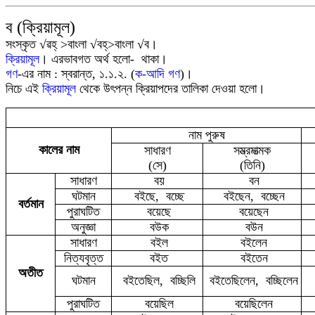
ব
(ক্রিয়ামূল)
সংস্কৃত √ৱহ্ >বাংলা √বহ্>বাংলা √ব।
ক্রিয়ামূল
।
এরভাবগত অর্থ হলো-
থাকা
।
গণ
-এর
নাম :
স্বরান্ত
,
১.১.২.
(
ক-আদি গণ
)।
নিচে এই
ক্রিয়ামূল
থেকে উৎপন্ন ক্রিয়াপদের তালিকা দেওয়া হলো
।
নাম পুরুষ
কালের নাম
সাধারণ
সম্ভ্রমাত্মক
(সে)
(তিনি)
সাধারণ
বয়
বন
ঘটমান
বইছে,
বচ্ছে
বইছেন,
বচ্ছেন
বর্তমান
পুরাঘটিত
বয়েছে
বয়েছেন
অনুজ্ঞা
বউ
ক
বউন
সাধারণ
বইল
বইলেন
নিত্যবৃত্ত
বইত
বইতেন
অতীত
ঘটমান
বইতেছিল, বচ্ছিলি
বইতেছিলেন,
বচ্ছিলেন
পুরাঘটিত
ব
য়েছিল
বয়েছিলেন