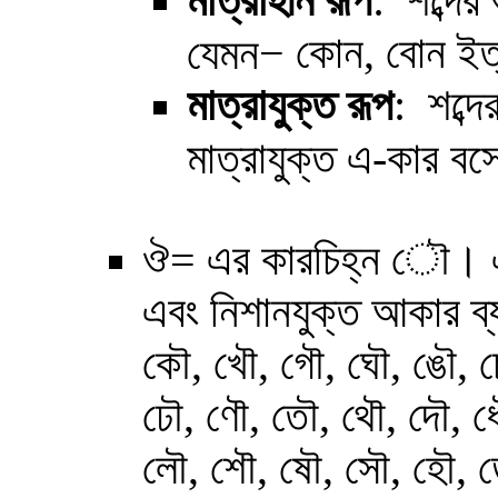
মাত্রাহীন
রূপ
: শব্দের
−
কোন, বোন ইত্
যেমন
মাত্রাযুক্ত
রূপ
: শব্দে
মাত্রাযুক্ত এ-কার ব
ঔ= এর কারচিহ্ন ৌ। এক্ষ
এবং নিশানযুক্ত আকার ব্
কৌ, খৌ, গৌ, ঘৌ, ঙৌ,
চ
ঢৌ, ণৌ, তৌ, থৌ, দৌ, ধ
লৌ, শৌ, ষৌ, সৌ, হৌ, 