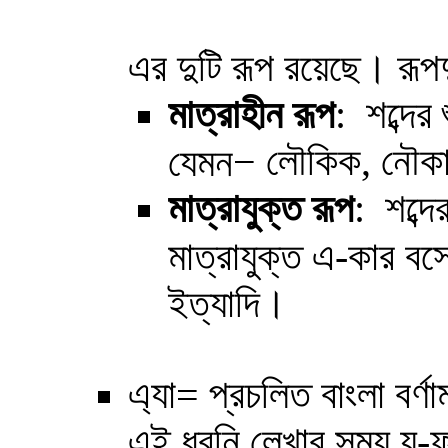
এর দুটি রূপ রয়েছে। রূপ
মাত্রাহীন
রূপ
: শব্দের
−
লৌকিক, নৌকা,
যেমন
মাত্রাযুক্ত
রূপ
: শব্দে
মাত্রাযুক্ত এ-কার ব
।
ইত্যাদি
এ্যা= প্রচলিত বাংলা বর্ণ
এই ধ্বনি লেখার সময় য-