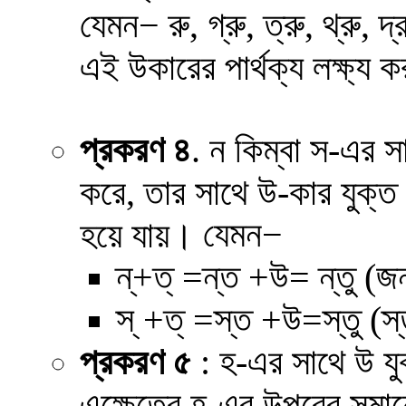
যেমন
−
রু,
গ্রু, ত্রু, থ্রু, দ্
এই উকারের পার্থক্য লক্ষ্য 
প্রকরণ ৪
. ন কিম্বা স-এর সাথ
করে, তার সাথে উ-কার যুক্ত
যেমন
−
হয়ে যায়।
ন্+ত্
=
ন্ত +উ=
ন্তু (জন
স্ +ত্ =স্ত +উ=স্তু (স্
প্রকরণ ৫
: হ-এর সাথে উ য
এক্ষেত্রে হ-এর উপরের সমানে