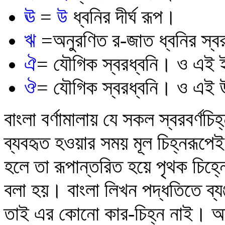
ঊ
=
উ
ধ্বনির দীর্ঘ রূপ।
ঋ
=অনুরণিত র-জাত
ধ্বনির স্
ঐ
= যৌগিক স্বরধ্বনি। ও এই ই 
ঔ
= যৌগিক স্বরধ্বনি। ও এই উ 
বাংলা বর্ণামালায় যে সকল স্বরবর্ণচি
ব্যবহৃত হওয়ার সময় মূল চিহ্নরূপেই থ
হলে তা রূপান্তরিত হয়ে পৃথক চিহ্
বলা হয়। বাংলা লিখন পদ্ধতিতে ব্যঞ
তাই এর কোনো কার-চিহ্ন নাই। অন্য