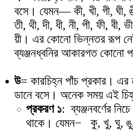
বসে। যেমন
―
কী, খী, গী, ঘী, 
তী, থী, দী, ধী, নী, পী, ফী, বী, ভী
য়ী
। এর কোনো ভিন্নতর রূপ 
ব্যঞ্জনধ্বনির আকারগত কোনো প
উ
= কারচিহ্ন পাঁচ প্রকার। এর না
ডানে বসে। অনেক সময় এই চিহ্ন 
প্রকরণ
১
: ব্যঞ্জনবর্ণের নিচ
−
কু, খু, ঘু, ঙু
থাকে। যেমন