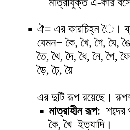
মাত্রাযুক্ত এ-কার ব
ঐ
= এর কারচিহ্ন ৈ। ব্য
যেমন
−
কৈ, খৈ, গৈ, ঘৈ, ঙৈ
তৈ, থৈ, দৈ, ধৈ, নৈ, পৈ, ফৈ
ড়ৈ, ঢ়ৈ, য়ৈ
এর দুটি রূপ রয়েছে। রূপ
মাত্রাহীন
রূপ
: শব্দের
কৈ, খৈ ইত্যাদি
।