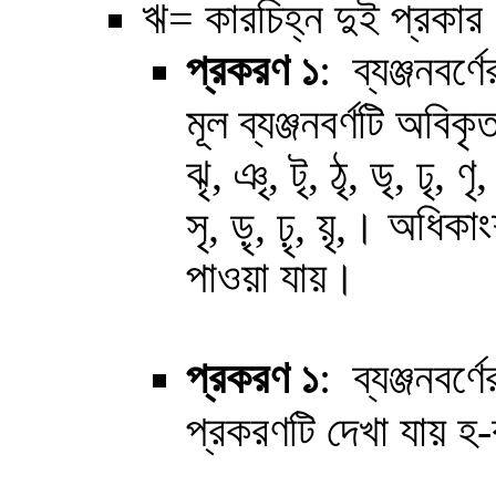
ঋ= কারচিহ্ন দুই প্রকা
প্রকরণ
১
: ব্যঞ্জনবর
মূল ব্যঞ্জনবর্ণটি অবি
ঝৃ, ঞৃ, টৃ, ঠৃ, ডৃ, ঢৃ, ণৃ,
অধিকাংশ
সৃ, ড়ৃ, ঢ়ৃ, য়ৃ,।
পাওয়া যায়।
প্রকরণ
১
:
ব্যঞ্জনব
প্রকরণটি দেখা যায় হ-