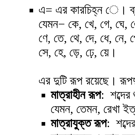
এ= এর কারচিহ্ন ে। ব্যঞ
যেমন
−
কে, খে, গে, ঘে, 
ণে, তে, থে, দে, ধে, নে, প
সে, হে, ড়ে, ঢ়ে, য়ে।
এর দুটি রূপ রয়েছে। রূপ
মাত্রাহীন
রূপ
: শব্দের
যেমন, তেমন, রেখা ইত্
মাত্রাযুক্ত
রূপ
: শব্দে