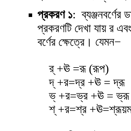
প্রকরণ
১
:
ব্যঞ্জনবর্ণ
প্রকরণটি দেখা যায় র এবং
যেমন
−
বর্ণের ক্ষেত্রে।
র্ +ঊ
=রূ (রূপ)
দ্ +র=দ্র +ঊ = দ্রূ
ভ্ +র=ভ্র +ঊ = ভ্রূ
শ্ +র=শ্র +ঊ=শ্রূয়