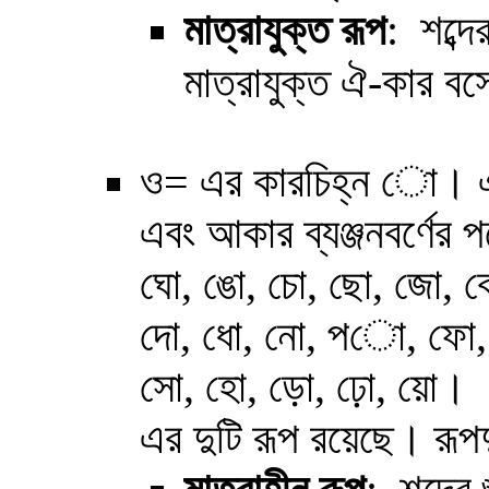
মাত্রাযুক্ত
রূপ
: শব্দে
মাত্রাযুক্ত ঐ-কার ব
ও
= এর কারচিহ্ন ো। এক্
এবং আকার ব্যঞ্জনবর্ণের
ঘো, ঙো,
চো, ছো, জো, ঝ
দো, ধো, নো, পো, ফো, 
সো, হো, ড়ো, ঢ়ো, য়ো।
এর দুটি রূপ রয়েছে। রূপ