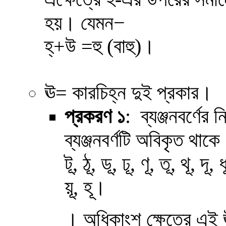
−
হয়। যেমন
হ্+উ =হু (বাহু)।
ঊ
= কারচিহ্ন দুই প্রকার।
প্রকরণ
১
: ব্যঞ্জনবর্ণে
ব্যঞ্জনবর্ণটি অবিকৃত থাক
টূ, ঠূ, ডূ, ঢূ, ণূ, তূ, থূ, দূ, 
য়ূ, হূ।
। অধিকাংশ ক্ষেত্রে এই