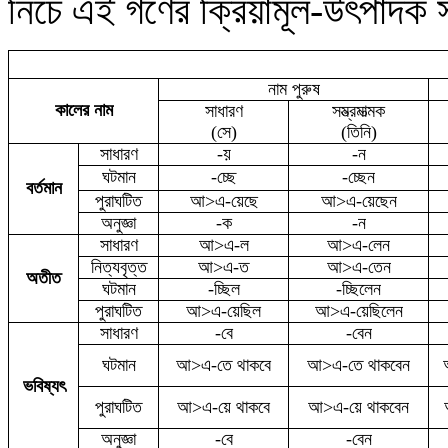
নিচে এই গণের ক্রিয়ামূল-উৎপাদক 
নাম পুরুষ
কালের নাম
সাধারণ
সম্ভ্রমাত্মক
(সে)
(তিনি)
সাধারণ
-য়
-ন
ঘটমান
-চ্ছে
-চ্ছেন
বর্তমান
পুরাঘটিত
আ>এ-য়েছে
আ>এ-য়েছেন
অনুজ্ঞা
-ক
-ন
সাধারণ
আ>এ-ল
আ>এ-লেন
নিত্যবৃত্ত
আ>এ-ত
আ>এ-তেন
অতীত
ঘটমান
-চ্ছিল
-চ্ছিলেন
পুরাঘটিত
আ>এ-য়েছিল
আ>এ-য়েছিলেন
সাধারণ
-বে
-বেন
ঘটমান
আ>এ-তে থাকবে
আ>এ-তে থাকবেন
ভবিষ্যৎ
পুরাঘটিত
আ>এ-য়ে থাকবে
আ>এ-য়ে থাকবেন
অনুজ্ঞা
-
বে
-বেন