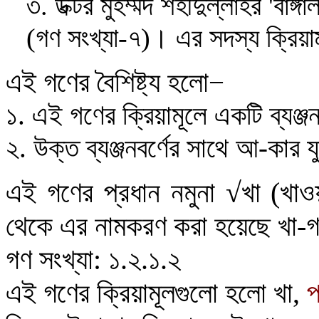
৩
.
ডক্টর মুহম্মদ শহীদুল্লাহর 'বাঙ
(গণ সংখ্যা-৭)। এর সদস্য ক্রিয়াম
এই গণের বৈশিষ্ট্য হলো
−
১. এই গণের ক্রিয়ামূলে একটি ব্যঞ্জ
২. উক্ত ব্যঞ্জনবর্ণের সাথে আ-কার 
এই গণের প্রধান নমুনা
√
খা (খাও
থেকে এর নামকরণ করা হয়েছে খা-
গণ সংখ্যা: ১.২.১.২
এই গণের ক্রিয়ামূলগুলো হলো খা,
প