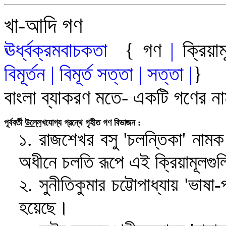
খা-আদি গণ
ঊর্ধ্বক্রমবাচকতা
{
গণ
|
ক্রিয়া
বিমূর্তন
|
বিমূর্ত সত
্ত
|
সত্তা
|
}
বাংলা ব্যাকরণ মতে- একটি গণের ন
পূর্ববর্তী
উল
্লেখযোগ্য গ্রন্থে গৃহীত গণ বিভাজন :
১.
রাজশেখর বসু
'
চলন্তিকা
' নাম
অধীনে চলতি রূপে এই ক্রিয়ামূলগু
২
.
সুনীতিকুমার চট্টোপাধ্যায়
'
ভাষা-প
হয়েছে।