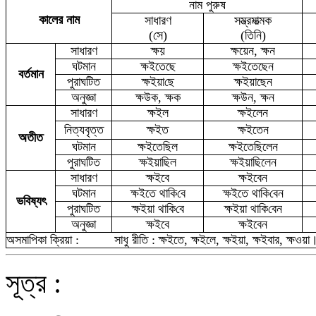
না
ম
পুরুষ
কালের না
ম
সাধারণ
সম্ভ্রমাত্মক
(সে)
(তিনি)
সাধারণ
ক্ষ
য়
ক্ষয়েন, ক্ষ
ন
ঘটমান
ক্ষ
ইতেছে
ক্ষ
ইতেছেন
বর্তমান
পুরাঘটিত
ক্ষ
ইয়া
ছে
ক্ষ
ই
য়াছেন
অনুজ্ঞা
ক্ষ
উ
ক, ক্ষক
ক্ষ
উন
, ক্ষন
সাধারণ
ক্ষইল
ক্ষইলেন
নিত্যবৃত্ত
ক্ষইত
ক্ষইতেন
অতীত
ঘটমান
ক্ষইতেছিল
ক্ষইতেছিলেন
পুরাঘটিত
ক্ষইয়া
ছিল
ক্ষই
য়াছিলেন
সাধারণ
ক্ষইবে
ক্ষইবেন
ঘটমান
ক্ষইতে থা
কি
বে
ক্ষইতে থা
কি
বেন
ভবিষ্যৎ
পুরাঘটিত
ক্ষ
ই
য়া
থাকি
বে
ক্ষ
ই
য়া থা
কি
বেন
অনুজ্ঞা
ক্ষ
ইবে
ক্ষইবেন
অসমাপিকা ক্রিয়া :
সাধু রীতি : ক্ষইতে, ক্ষইলে, ক্ষইয়া
, ক্ষইবার
,
ক্ষওয়া
সূত্র :