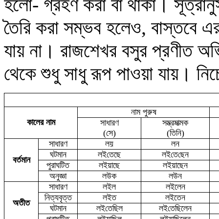
হলো- গ্রহণ করা
বা থাকা।
সূত্রান
তৈরি করা সম্ভব হলেও, বাস্তবে এর 
যায় না
।
রাজশেখর
ব
সুর প্রণীত অভ
থেকে শুধু সাধু রূপ পাওয়া যায়। ন
নাম পুরুষ
কালের নাম
সাধারণ
সম্ভ্রমাত্মক
(সে)
(তিনি)
সাধারণ
লয়
লন
ঘটমান
লই
তেছে
লই
তে
ছেন
বর্তমান
পুরাঘটিত
লইয়াছে
লইয়াছেন
অনুজ্ঞা
লউক
ল
উন
সাধারণ
লইল
লইলেন
নিত্যবৃত্ত
লইত
লইতেন
অতীত
ঘটমান
লই
তে
ছিল
লই
তে
ছিলেন