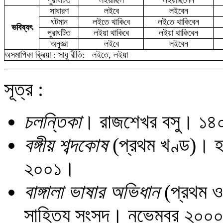
পুরাঘটিত
ল
ইয়া
ছিল
লইয়াছিলেন
সাধারণ
লইবে
লইবেন
ঘটমান
লইতে
থা
কি
বে
লই
তে থাকিবেন
ভবিষ্যৎ
পুরাঘটিত
ল
ইয়া
থাকিবে
ল
ইয়া
থাকিবেন
অনুজ্ঞা
লই
বে
লইবেন
অসমাপিকা ক্রিয়া : সাধু রীতি:
লইতে,
লইয়া
সূত্র :
চলন্তিকা
। রাজশেখর বসু। ১
বঙ্গীয় শব্দকোষ
(প্রথম খণ্ড)। হর
২০০১।
বাঙ্গালা ভাষার অভিধান
(প্রথম ও 
সাহিত্য সংসদ। নভেম্বর ২০০