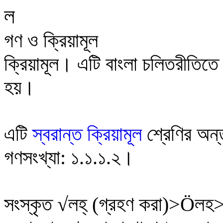
ল
গণ ও ক্রিয়ামূল
ক্রিয়ামূল
।
এটি বাংলা চলিতরীতিতে 
হয়।
এটি
স্বরান্ত ক্রিয়ামূল
শ্রেণির অন্
গণসংখ্যা:
১.১.১.২
।
সংস্কৃত
√
ল
হ্
(গ্রহণ করা)>
Ö
লহ
>