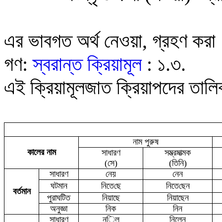
এর ভাবগত অর্থ নেওয়া, গ্রহণ করা
গণ:
স্বরান্ত ক্রিয়ামূল
:
১.৩.
এই ক্রিয়ামূলজাত ক্রিয়াপদের তাল
নাম পুরুষ
কালের নাম
সাধারণ
সম্ভ্রমাত্মক
(সে)
(তিনি)
সাধারণ
নে
য়
নে
ন
ঘটমান
নিতে
ছে
নিতে
ছে
ন
বর্তমান
পুরাঘটিত
নিয়াছে
নিয়াছে
ন
অনুজ্ঞা
নিক
নি
ন
সাধারণ
নি
ল
নিলে
ন