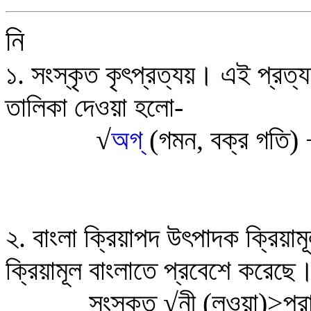
নি
১. সংস্কৃত কৃৎপ্রত্যয়।
এই প্রত্য
তালিকা দেওয়া হলো-
√
অগ
(গমন, বক্র গতি) 
২. বাংলা ক্রিয়াপদ উৎপাদক ক্রিয়াম
ক্রিয়ামূল বাংলাতে প্রবেশে করেছে
সংস্কৃত
√
নী (লওয়া)>প্