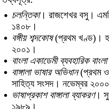
চলন্তিকা
। রাজশেখর বসু। এমসি 
১৪০৮।
বঙ্গীয় শব্দকোষ
(প্রথম খণ্ড)। হর
২০০১।
বাংলা একাডেমী ব্যবহারিক বাংল
বাঙ্গালা ভাষার অভিধান
(প্রথম ও 
সাহিত্য সংসদ। নভেম্বর ২০০
ভাষাপ্রকাশ বাঙ্গালা ব্যাকরণ
। সু
১৯৮৯।