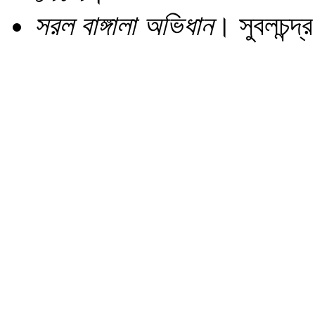
সরল বাঙ্গালা অভিধান
। সুবলচন্দ্