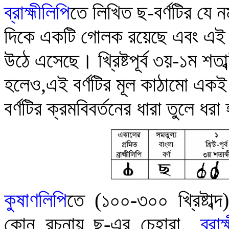
ব্রাহ্মীলিপি
তে
লিখিত ছ-বর্ণটির যে ন
দিকে একটি গোলক রয়েছে এবং এই 
উঠে এসেছে
।
খ্রিষ্টপূর্ব ৩য়-১ম শত
হলেও
,
এই বর্ণটির মূল কাঠামো একই
বর্ণটির ক্রমবিবর্তনের ধারা তুলে ধর
কু
ষাণলিপি
তে
(১০০-৩০০ খ্রিষ্টাব
কোন রচনায় ছ-এর চেহারা
ব্রা