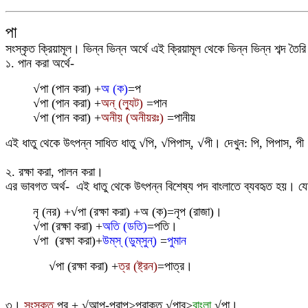
পা
সংস্কৃত ক্রিয়ামূল। ভিন্ন ভিন্ন অর্থে এই ক্রিয়ামূল থেকে ভিন্ন ভিন্ন শব্দ তৈ
১
. পান করা অর্থে-
√
পা (পান করা) +
অ (ক)
=প
√
পা (পান করা) +
অন্ (ল্যুট)
=পান
√
পা (পান করা) +
অনী
য় (অনীয়রঃ)
=পানীয়
এই ধাতু থেকে উৎপন্ন সাধিত ধাতু
√
পি,
√
পিপাস্,
√
পী
।
দেখুন: পি, পিপাস, পী
২
.
রক্ষা করা, পালন করা
।
এর ভাবগত অর্থ-
এই ধাতু থেকে উৎপন্ন বিশেষ্য পদ বাংলাতে ব্যবহৃত হয়
।
যে
নৃ (নর) +
√
পা (রক্ষা করা) +অ (ক)=নৃপ (রাজা)
।
√
পা (রক্ষা করা) +
অতি (ডতি)
=
পতি
।
√
পা
(রক্ষা করা)+
উম্‌স্ (ডুম্‌সুন্)
=
পুমান
√
পা (রক্ষা করা) +
ত্র (ষ্ট্রন)
=পাত্র
।
৩
।
সংস্কৃত
প্র +
√
আপ্-প্রাপ>
প্রাকৃত
√
পাব>
বাংলা
√
পা
।