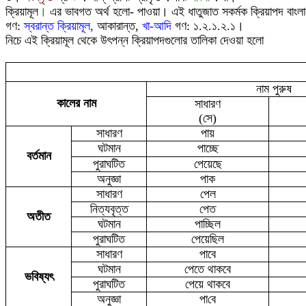
ক্রিয়ামূল
।
এর ভাবগত অর্থ হলো- পাওয়া
।
এই ধাতুজাত সকর্মক ক্রিয়াপদ বাংল
গণ:
স্বরান্ত ক্রিয়ামূল
,
আকারান্ত,
খা-আদ
ি গণ:
১.২.১.২.১
।
নিচে এই ক্রিয়ামূল থেকে উৎপন্ন ক্রিয়াপদগুলোর তালিকা দেওয়া হলো
নাম পুরুষ
কালের নাম
সাধারণ
(সে)
সাধারণ
পায়
ঘটমান
পাচ্ছে
বর্তমান
পুরাঘটিত
পেয়েছে
অনুজ্ঞা
পাক
সাধারণ
পেল
নিত্যবৃত্ত
পেত
অতীত
ঘটমান
পাচ্ছিল
পুরাঘটিত
পেয়েছিল
সাধারণ
পাবে
ঘটমান
পেতে থাকবে
ভবিষ্যৎ
পুরাঘটিত
পেয়ে থাকবে
অনুজ্ঞা
পা
বে