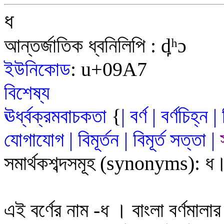
ধ
আন্তর্জাতিক ধ্বনিলিপি
:
d̪
ʰ
ɔ
ইউনিকোড
:
u+09
A7
বিশেষ্য
ঊর্ধ্বক্রমবাচকতা
{
|
বর্ণ
|
বর্ণচিহ্ন
|
যোগাযোগ
|
বিমূর্তন
|
বিমূর্ত
সত
্ত
|
সমার্থকশব্দসমূহ
(synonyms)
:
ধ
এই বর্ণের নাম
-
ধ
।
বাংলা বর্ণমালা