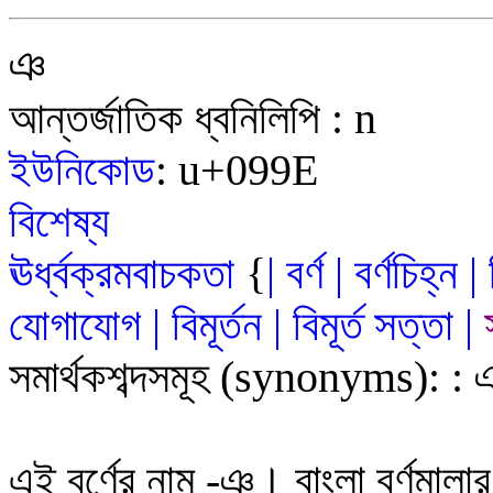
ঞ
আন্তর্জাতিক ধ্বনিলিপি
:
n
ইউনিকোড
:
u+09
9E
বিশেষ্য
ঊর্ধ্বক্রমবাচকতা
{
|
বর্ণ
|
বর্ণচিহ্ন
|
যোগাযোগ
|
বিমূর্তন
|
বিমূর্ত
সত
্ত
|
সমার্থকশব্দসমূহ
(synonyms)
:
:
এই বর্ণের নাম
-
ঞ
।
বাংলা বর্ণমালা