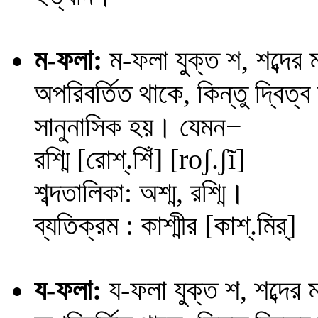
ম
-ফলা:
ম-ফলা যুক্ত শ, শব্দের
অপরিবর্তিত থাকে, কিন্তু দ্বিত
−
সানুনাসিক হয়। যেমন
রশ্মি [রোশ্.শিঁ] [
roʃ
.
ʃĩ
]
শব্দতালিকা: অশ্ম, রশ্মি।
ব্যতিক্রম : কাশ্মীর [কাশ্.মির্]
য
-ফলা:
য
-ফলা যুক্ত শ, শব্দের