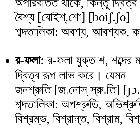
অপরিবর্তিত থাকে, কিন্তু দ্বিত
বৈশ্য
[বোইশ্.শো] [
b
oiʃ
.
ʃo
]
শব্দতালিকা: অবশ্য, আবশ্যক, কশ্
র
-ফলা:
র
-ফলা যুক্ত শ, শব্দের
−
দ্বিত্ব রূপ লাভ করে। যেমন
জনশ্রুতি [জ.নোস্ স্রু.তি] [
ɟ
ɔ.
শব্দতালিকা: অপশ্রুতি, অভিশ্রুত
বিশ্রম্ভ, বিশ্রান্ত, বিশ্রাম, বিশ