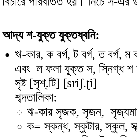
বিচারে পরিবর্তিত হয়।
নিচে স-এর উ
আদ্য শ-যুক্ত যুক্তধ্বনি:
ঋ
-কার,
ক বর্গ, ট বর্গ, ত বর্গ,
এবং ল ফলা
যুক্ত স, স্নিগ্ধ 
সৃষ্ট
[সৃশ্.টি] [
sr
i
ʃ
.
ʈ
i
]
শব্দতালিকা:
ঋ-কার
সৃজক, সৃজন, সৃজ্যমান
ক= স্কন্ধ, স্কুটার, স্কুল, স্