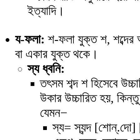
ইত্যাদি।
য-ফলা:
শ
-ফলা যুক্ত শ, শব্দে
বা একার যুক্ত থকে।
স্য
ধ্বনি:
তৎসম শব্দ শ হিসেবে উচ্
উকার উচ্চারিত হয়, কিন্ত
যেমন
−
স্য=
স্যন্দ [শোন্‌.দো] 