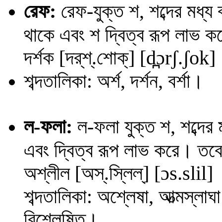
রেফ
:
রেফ-যুক্ত শ, শব্দের মধ্য
থাকে এবং শ দ্বিত্ব রূপ লাভ 
দর্শক
[দর্‌শ্.শোক্] [
d̪
ɔ
r
ʃ
.
ʃ
ok
]
শব্দতালিকা: অর্শ, দর্শন, বর্শা।
ল
-ফলা:
ল
-ফলা যুক্ত শ, শব্দের
এবং দ্বিত্ব রূপ লাভ করে। তবে
অশ্লীল
[অস্.স্লিল্] [
ɔ
s
.
sl
i
l
]
শব্দতালিকা: অশ্লেষা, আত্মস্লাঘা 
বিশ্লেষিত।