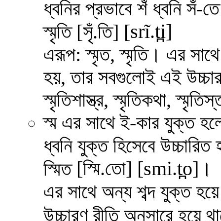
ধ্বনির প্রভাবে শঁ ধ্বনি সঁ
srĩ
.
t̪
i
]
স্মৃতি [সৃঁ.তি] [
এরূপ: স্মৃত, স্মৃতি। এর সাথে
হয়, তার সবগুলোই এই উচ্চা
স্মৃতিশাস্ত্র, স্মৃতিকথা, স্মৃত
স্ম এর সাথে ই-কার যুক্ত হলে
ধ্বনি যুক্ত হিসেবে উচ্চারি
[স্মি.তো] [
smi
.
t̪
o
]।
স্মিত
এর সাথে অন্য শব্দ যুক্ত হয়
উচ্চারণ রীতি অনুসারে হয়ে থা