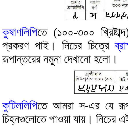
কু
ষাণলিপি
তে (১০০-৩০০ খ্রিষ্টাব্
প্রকরণ পাই
।
নিচের
চিত্রে
ব্রা
রূপান্তরের নমুনা দেখানো হলো
।
কুটিললিপি
তে
আমরা স-এর যে রূপ
চিহ্নগুলোতে পাওয়া যায়
।
নিচের এই