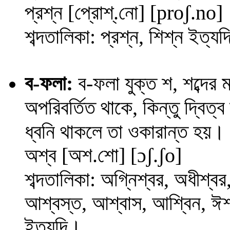
প্রশ্ন
[প্রোশ্.নো] [
proʃ
.
no
]
শব্দতালিকা: প্রশ্ন, শিশ্ন ইত্য
ব
-ফলা:
ব
-ফলা যুক্ত শ, শব্দের
অপরিবর্তিত থাকে, কিন্তু দ্বিত
ধ্বনি থাকলে তা ওকারান্ত হয়।
অশ্ব [অশ.শো] [
ɔ
ʃ
.
ʃ
o
]
শব্দতালিকা: অগ্নিশ্বর, অধীশ্বর
আশ্বস্ত, আশ্বাস, আশ্বিন, ঈশ্বর
ইত্যদি।