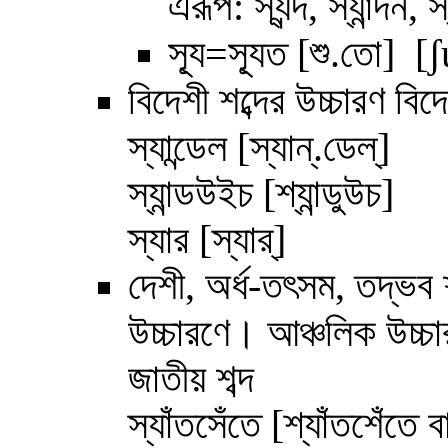
এরূপ: স্যন্দ, স্যান্দন, 
স্যূ=
স্যূত
[শু.তো] [
ʃ
বিদেশী শব্দের উচ্চারণ ব
স্যান্ডেল [স্যান্.ডেল্]
স্যান্ডউইচ [শ্যান্ডুউচ]
স্যার [স্যার্]
দেশী, অর্ধ-তৎসম, তদ্ভব শ
উচ্চারণে। আঞ্চলিক উচ্চ
জাতীয় শব্দ
স্যাঁতসেঁতে [শ্যাঁতশেঁতে ব