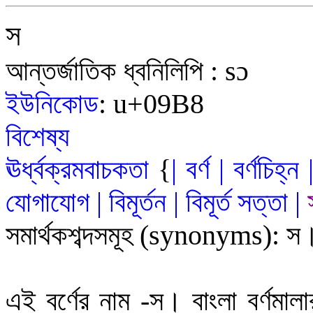
স
আন্তর্জাতিক ধ্বনিলিপি
:
s
ɔ
ইউনিকোড
:
u+09
B8
বিশেষ্য
ঊর্ধ্বক্রমবাচকতা
{
|
বর্ণ
|
বর্ণচিহ্ন
যোগাযোগ
|
বিমূর্তন
|
বিমূর্ত
সত
্ত
|
সমার্থকশব্দসমূহ
(synonyms)
:
স
এই বর্ণের নাম
-
স
।
বাংলা বর্ণমাল