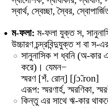
স্বার্থ, স্বেচ্ছা, স্বৈর, স্বোপার্
ম-ফলা:
ম-ফলা যুক্ত স, সানুন
উচ্চারণ চন্দ্রবিন্দুযুক্ত শ বা
সানুনাসিক শ ধ্বনি (অ-কার এ
−
করে)। যেমন
[
ʃ
ɔ
̃.ro
n
]
স্মরণ [শঁ. রোন্]
এরূপ: স্মরণার্হ, স্মরণিকা, স্মরণী
কিন্তু এর সাথে ঋ-কার থাক