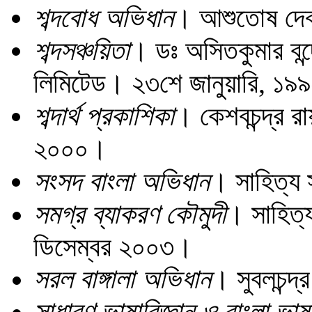
শব্দবোধ অভিধান
। আশুতোষ দেব।
শব্দসঞ্চয়িতা
। ডঃ অসিতকুমার বন্দো
লিমিটেড। ২৩শে জানুয়ারি, ১৯
শব্দার্থ প্রকাশিকা
। কেশবচন্দ্র রা
২০০০।
সংসদ বাংলা অভিধান
। সাহিত্য 
সমগ্র ব্যাকরণ কৌমুদী
। সাহিত্য
ডিসেম্বর ২০০৩।
সরল বাঙ্গালা অভিধান
। সুবলচন্দ্
সাধারণ ভাষাবিজ্ঞান ও বাংলা ভাষ