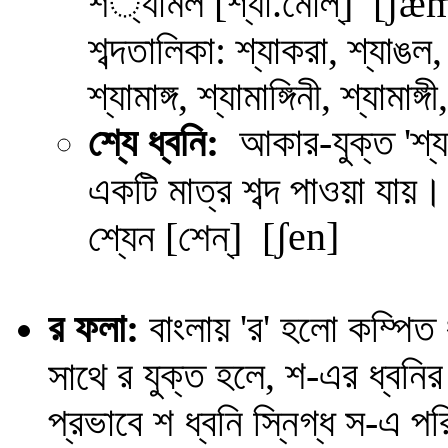
শ
্যামল [শ্যা.মোল্] [
ʃæm
শব্দতালিকা: শ্যাকরা, শ্যাঙল,
শ্যামাঙ্গ, শ্যামাঙ্গিনী, শ্যামাঙ
শ্যে ধ্বনি:
আকার-যুক্ত 'শ্য
একটি মাত্র শব্দ পাওয়া যায়।
ʃen
]
শ্যেন [শেন্] [
র ফলা:
বাংলায় 'র' হলো কম্পিত 
র
যুক্ত হলে, শ-এর ধ্বনি
সাথে
প্রভাবে শ ধ্বনি স্নিগ্ধ স-এ