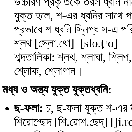
উচ্চারণ প্রকৃতিকে
তরল ধ্বনি ন
যুক্ত হলে, শ-এর ধ্বনির সাথে পা
প্রভাবে শ ধ্বনি স্নিগ্ধ স-এ 
শ্লথ [স্লো.থো] [
slo
.t̪
ʰ
o
]
শব্দতালিকা: শ্লথ, শ্লাঘা, শ্লিপ, 
শ্লোক, শ্লোগান।
মধ্য ও অন্ত্য যুক্ত যুক্তধ্বনি:
ছ-ফলা:
চ, ছ
-ফলা যুক্ত শ-এর 
শিরোশ্ছেদ
[শি.রোশ.ছেদ্] [
ʃ
i.
r