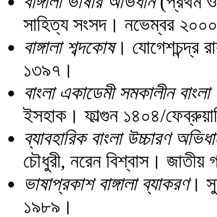
বাঙ্গালা ভাষার অভিধান
(প্রথম ও 
সাহিত্য সংসদ। নভেম্বর ২০০
বাঙ্গালা শব্দকোষ
। যোগেশচন্দ্র রা
১৩৯৭।
বাংলা একাডেমী সমকালীন বাংলা
ইসহাক। ফাল্গুন ১৪০৪/ফেব্রু
ব্যাবহারিক বাংলা উচ্চারণ অভিধা
চৌধুরী, নরেন বিশ্বাস। জাতীয় 
ভাষাপ্রকাশ বাঙ্গালা ব্যাকরণ
। সু
১৯৮৯।