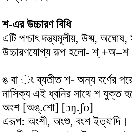
শ-এর উচ্চারণ বিধি
এটি
পশ্চাৎ
দন্ত্যমূলীয়
,
উষ্ম,
অঘোষ, স্
উচ্চারণযোগ্য
রূপ হলো- শ্ +অ=শ
ঙ
বা ং ব্যতীত শ- অন্য বর্ণের পরে
নাসিক্য এই ধ্বনির সাথে শ যুক্ত 
অংশ [
অঙ্‌.শো
] [
ɔ
ŋ
.ʃo
]
এরূপ: অংশী, অংশু, বংশ ইত্যাদি।