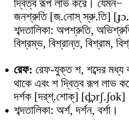
−
দ্বিত্ব রূপ লাভ করে। যেমন
জনশ্রুতি [জ.নোস্ স্রু.তি] [
ɟ
ɔ.
শব্দতালিকা: অপশ্রুতি, অভিশ্রুত
বিশ্রম্ভ, বিশ্রান্ত, বিশ্রাম, বিশ
রেফ
:
রেফ-যুক্ত শ, শব্দের মধ্য
থাকে এবং শ দ্বিত্ব রূপ লাভ 
দর্শক
[দর্‌শ্.শোক্] [
d̪
ɔ
r
ʃ
.
ʃ
ok
]
শব্দতালিকা: অর্শ, দর্শন, বর্শা।