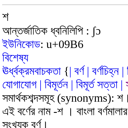
শ
আন্তর্জাতিক ধ্বনিলিপি
:
ʃ
ɔ
ইউনিকোড
:
u+09
B6
বিশেষ্য
ঊর্ধ্বক্রমবাচকতা
{
|
বর্ণ
|
বর্ণচিহ্ন
|
যোগাযোগ
|
বিমূর্তন
|
বিমূর্ত
সত
্ত
|
সমার্থকশব্দসমূহ
(synonyms)
:
শ
এই বর্ণের নাম
-
শ
।
বাংলা বর্ণমালা
সংখ্যক
বর্ণ
।