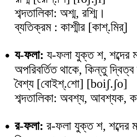
শব্দতালিকা: অশ্ম, রশ্মি।
ব্যতিক্রম : কাশ্মীর [কাশ্.মির্]
য
-ফলা:
য
-ফলা যুক্ত শ, শব্দের
অপরিবর্তিত থাকে, কিন্তু দ্বিত
বৈশ্য
[বোইশ্.শো] [
b
oiʃ
.
ʃo
]
শব্দতালিকা: অবশ্য, আবশ্যক, কশ্
র
-ফলা:
র
-ফলা যুক্ত শ, শব্দের