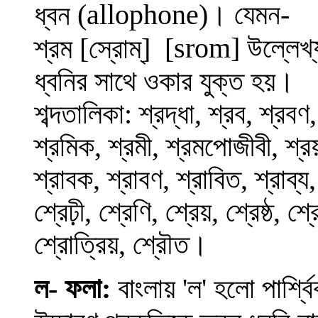
(allophone)
। যেমন-
ধ্বন
srom
] উল্লেখ
শ্রম [স্রোম্] [
ধ্বনির সাথে ওকার যুক্ত হয়।
শব্দতালিকা: শ্রদ্ধা, শ্রব, শ্রবণ
শ্রমিক, শ্রমী, শ্রমপোজীবী, শ্রয়,
শ্রাবক, শ্রাবণ, শ্রাবিত, শ্রাব্য,
শ্রেঢ়ী, শ্রেণি, শ্রেয়, শ্রেষ্ঠ, শ্
শ্রোত্রিয়, শ্রৌত।
ল- ফলা:
বাংলায় 'ল' হলো পার্শ্বি