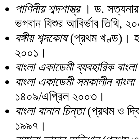
পাণিনীয় শব্দশাস্ত্র
। ড. সত্যনারা
ভগবান যিশুর আবির্ভাব তিথি, 
বঙ্গীয় শব্দকোষ
(প্রথম খণ্ড)। হর
২০০১।
বাংলা একাডেমী ব্যবহারিক বাংল
বাংলা একাডেমী সমকালীন বাংলা
১৪০৯/এপ্রিল ২০০৩।
বাংলা বানান চিন্তা
(প্রথম ও দ্ব
১৯৯৭।