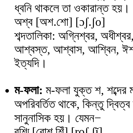
ধ্বনি থাকলে তা ওকারান্ত হয়।
অশ্ব [অশ.শো] [
ɔ
ʃ
.
ʃ
o
]
শব্দতালিকা: অগ্নিশ্বর, অধীশ্বর
আশ্বস্ত, আশ্বাস, আশ্বিন, ঈশ্বর
ইত্যদি।
ম
-ফলা:
ম-ফলা যুক্ত শ, শব্দের
অপরিবর্তিত থাকে, কিন্তু দ্বিত
−
সানুনাসিক হয়। যেমন
রশ্মি [রোশ্.শিঁ] [
roʃ
.
ʃĩ
]