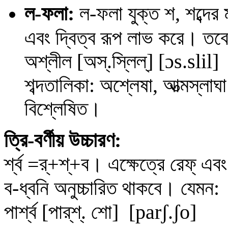
ল
-ফলা:
ল
-ফলা যুক্ত শ, শব্দের
এবং দ্বিত্ব রূপ লাভ করে। তবে
অশ্লীল
[অস্.স্লিল্] [
ɔ
s
.
sl
i
l
]
শব্দতালিকা: অশ্লেষা, আত্মস্লাঘা 
বিশ্লেষিত।
ত্রি-বর্ণীয় উচ্চারণ:
র্শ্ব =র্+শ্+ব। এক্ষেত্রে রেফ্ এব
ব-ধ্বনি অনুচ্চারিত থাকবে। যেমন:
পার্শ্ব [পার্‌শ্. শো]
[
parʃ
.
ʃo
]