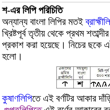
শ
-এর লিপি পরিচিতি
অন্যান্য বাংলা লিপির মতই
ব্রাহ্মীল
খ্রি
ষ
পূর্ব তৃতীয় থেকে প্রথম শতাব্দী
প্রকাশ করা হয়েছে
।
নিচের ছকে এই
হলো
।
কু
ষাণলিপি
তে
এই বর্ণটির আকার দাঁ
গুপ্তলিপি
ত
এই বর্ণের আকারের র