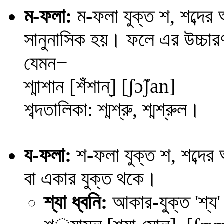
ম-ফলা:
ম-ফলা যুক্ত শ, শব্দে
সানুনাসিক হয়। ফলে এর উচ্চারণ 
−
যেমন
ʃ
ɔ
̃ʃan
]
শ্মাশান [শঁশান্] [
শব্দতালিকা: শ্মশ্রু, শ্মশ্রুল।
য-ফলা:
শ
-ফলা যুক্ত শ, শব্দে
বা একার যুক্ত থকে।
শ্যা ধ্বনি:
আকার-যুক্ত 'শ্য' 