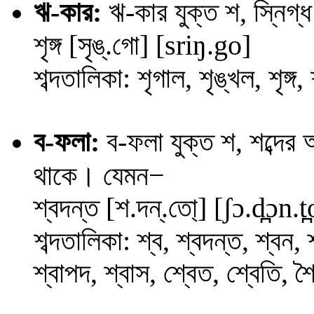
ঋ-কার:
ঋ
-কার যুক্ত শ, স্নিগ
শৃঙ্গ
[সৃঙ্.গো] [
sr
iŋ
.go
]
শব্দতালিকা: শৃগাল, শৃঙ্খল, শৃঙ্গ, শৃ
ব
-ফলা:
ব-ফলা যুক্ত শ, শব্দের
−
থাকে। যেমন
শ্বদন্ত [শ.দন্.তো্] [
ʃ
ɔ
.
d̪
ɔ
n
.
t̪
শব্দতালিকা: শ্ব, শ্বদন্ত, শ্বন, শ
শ্বাপদ, শ্বাস, শ্বেত, শ্বেতি, শ