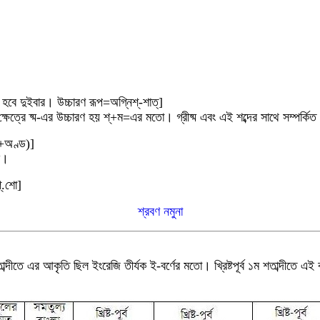
বে দুইবার। উচ্চারণ রূপ=অগ্নিশ্-শাত্]
ত্রে ষ্ম-এর উচ্চারণ হয় শ্+ম=এর মতো। গ্রীষ্ম এবং এই শব্দের সাথে সম্পর্কিত
্ম+অণ্ড)]
িক।
্.শো]
শ্রবণ নমুনা
 শতাব্দীতে এর আকৃতি ছিল ইংরেজি তীর্যক ই-বর্ণের মতো
।
খ্রিষ্টপূর্ব ১ম শতাব্দীতে