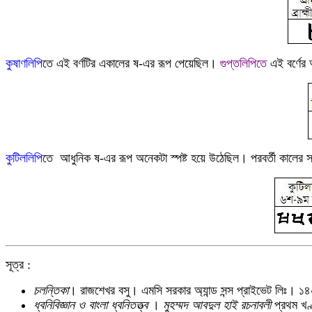
কু
ষাণলিপি
তে
এই বর্ণটির একালের ষ-এর রূপ পেয়েছিল
।
গুপ্তলিপি
ত
এই বর্ণের
কুটিললিপি
তে
আধুনিক ষ-এর রূপ অনেকটা স্পষ্ট হয়ে উঠেছিল। পরবর্তী কালের স
সূত্র :
চলন্তিকা
। রাজশেখর বসু। এমসি সরকার অ্যান্ড সন্স প্রাইভেট লিঃ। 
ধ্বনিবিজ্ঞান ও বাংলা ধ্বনিতত্ত্ব
।
মুহম্মদ আবদুল হাই রচনাবলী
প্রথম খণ