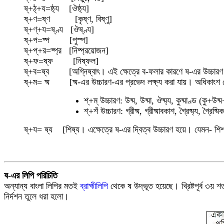
ষ্+ঠ্+য=ষ্ঠ্য [ঔষ্ঠ্য]
ষ্+ণ=ষ্ণ [কৃষ্ণ, বিষ্ণু]
ষ্+ণ্+য=ষ্ণ্য [ঔষ্ণ্য]
ষ্+প=ষ্প [পুস্প]
ষ্+প্+র=ষ্প্র [নিষ্প্রয়োজন]
ষ্+ফ=ষ্ফ [নিষ্ফল]
ষ্+ব=ষ্ব [অগ্নিষ্বাৎ। এই ক্ষেত্রে ব-ফলার কারণে ষ-এর উচ্চারণ হ
ষ্+ম= ষ্ম [ষ্ম-এর উচ্চারণ-এর প্রভেদ লক্ষ্য করা যায়। অধিকাংশ ক্ষে
শ্+ম্ উচ্চারণ: উষ্ম, উষ্মা, ঔষ্ম্য, কুষ্মাণ্ড (কু+উষ
শ্+শঁ উচ্চারণ: গ্রীষ্ম, গ্রীষ্মাবকাশ, গ্রৈষ্ম্য, গ্রৈষ্ম
ষ্+য= ষ্য [শিষ্য। এক্ষেত্রে ষ-এর দ্বিত্ব উচ্চারণ হয়ে। যেমন- শিশ
ষ-এর লিপি পরিচিতি
অন্যান্য বাংলা লিপির মতই
ব্রাহ্মীলিপি
থেকে ষ উদ্ভূত হয়েছে
।
খ্রিষ্টপূর্ব ৩য়
নির্দশন তুলে ধরা হলো
।