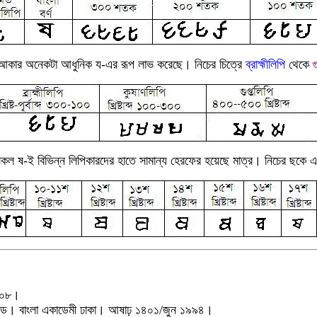
 আকার অনেকটা আধুনিক য-এর রূপ লাভ করেছে
।
নিচের
চিত্রে
ব্রাহ্মীলিপি
থেকে
গ
কল ষ-ই বিভিন্ন লিপিকারদের হাতে সামান্য হেরফের হয়েছে মাত্র। নিচের ছকে 
১৪০৮।
্ড। বাংলা একাডেমী ঢাকা। আষাঢ় ১৪০১/জুন ১৯৯৪।