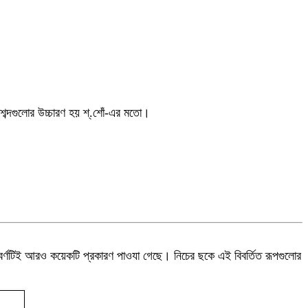
 শব্দগুলোর উচ্চারণ হয় শ্.শোঁ-এর মতো।
 এই বর্ণটিই আরও কয়েকটি প্রকারণ পাওযা গেছে
।
নিচের ছকে এই বিবর্তিত রূপগুলোর