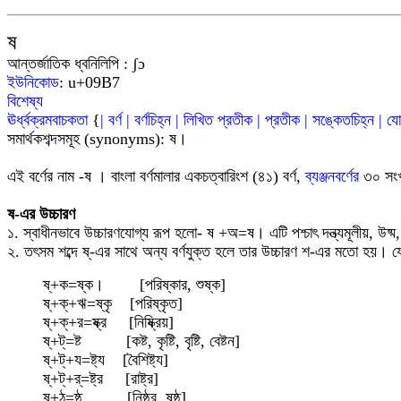
ষ
আন্তর্জাতিক ধ্বনিলিপি
:
ʃ
ɔ
ইউনিকোড
:
u+09
B7
বিশেষ্য
ঊর্ধ্বক্রমবাচকতা
{
|
বর্ণ
|
বর্ণচিহ্ন
|
লিখিত প্রতীক
|
প্রতীক
|
সঙ্কেতচিহ্ন
|
যে
সমার্থকশব্দসমূহ
(synonyms)
:
ষ
।
এই বর্ণের নাম
-
ষ
।
বাংলা বর্ণমালার
একচত্বারিংশ (৪১)
বর্ণ
,
ব্যঞ্জনবর্ণের
৩০ সং
ষ-এর উচ্চারণ
১
.
স্বাধীনভাবে উচ্চারণযোগ্য
রূপ হলো- ষ +অ=ষ
।
এটি
পশ্চাৎ
দন্ত্যমূলীয়
,
উষ্ম
২
. তৎসম শব্দে ষ
-
এর সাথে অন্য বর্ণযুক্ত হলে তার উচ্চারণ শ-এর মতো হয়। য
ষ্+ক=ষ্ক। [পরিষ্কার, শুষ্ক]
ষ্+ক্+ঋ=ষ্কৃ [পরিষ্কৃত]
ষ্+ক্+র=ষ্ক্র
[নিষ্ক্রিয়]
ষ্+ট্=ষ্ট [কষ্ট, কৃষ্টি, বৃষ্টি, বেষ্টন]
ষ্+ট্+য=ষ্ট্য [বৈশিষ্ট্য]
ষ্+ট্+র্=ষ্ট্র [রাষ্ট্র]
ষ্+ঠ=ষ্ঠ [নিষ্ঠুর, ষষ্ঠ]