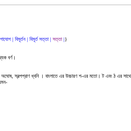
াগাযোগ
|
বিমূর্তন
|
বিমূর্ত
সত
্ত
|
সত্তা
|
}
খ্যক
বর্ণ
।
,
অঘোষ, স্বল্পপ্রাণ ধ্বনি
।
বাংলাতে এর উচ্চারণ শ-এর মতো।
ট এবং ঠ এর সাথে 
েমন-