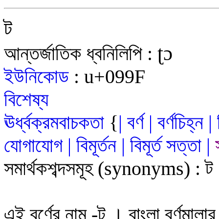
ট
ʈɔ
আন্তর্জাতিক ধ্বনিলিপি
:
ইউনিকোড
:
u+09
9F
বিশেষ্য
ঊর্ধ্বক্রমবাচকতা
{
|
বর্ণ
|
বর্ণচিহ্ন
|
যোগাযোগ
|
বিমূর্তন
|
বিমূর্ত
সত
্ত
|
সমার্থকশব্দসমূহ
(synonyms)
:
ট
এই বর্ণের নাম
-
ট
।
বাংলা বর্ণমালা