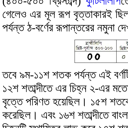
(৪০০-৫০০ খ্রিস্টাব্দ)
কুটিললিপি
ত
গেলেও এর মূল রূপ বৃত্তাকারই ছ
পর্যন্ত ঠ-বর্ণের রূপান্তরের নমুনা দ
তবে ৯ম-১১শ শতক পর্যন্ত এই বর্ণটি
১২শ শতাব্দীতে এর চিহ্ন ২-এর মত
বৃত্তে পরিণত হয়েছিল
।
১৫শ শতকে
করেছিল
।
এবং ১৬শ শতাব্দীতে বাংলা