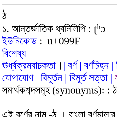
ঠ
ʈʰɔ
১.
আন্তর্জাতিক ধ্বনিলিপি
:
ইউনিকোড
:
u+09
9F
বিশেষ্য
ঊর্ধ্বক্রমবাচকতা
{
|
বর্ণ
|
বর্ণচিহ্ন
|
যোগাযোগ
|
বিমূর্তন
|
বিমূর্ত
সত
্ত
|
সমার্থকশব্দসমূহ
(synonyms)
:
:
ঠ
এই বর্ণের নাম
-
ঠ
।
বাংলা বর্ণমালা