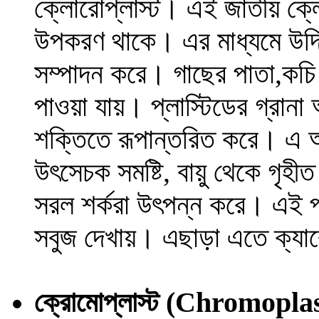
ক্লোরোপ্লাস্ট। এই জাতীয় ক্লো
উপকরণ থাকে। এর মাধ্যমে উদ্
সম্পাদন করে। গাছের পাতা,কচি
পাওয়া যায়। প্লাস্টিডের গ্রান
শক্তিতে রূপান্তরিত করে। এ আ
উৎসেচক সমষ্টি, বায়ু থেকে গৃহী
সরল শর্করা উৎপন্ন করে। এই প
সবুজ দেখায়। এছাড়া এতে ক্যা
ক্রোমোপ্লাস্ট
(Chromoplas