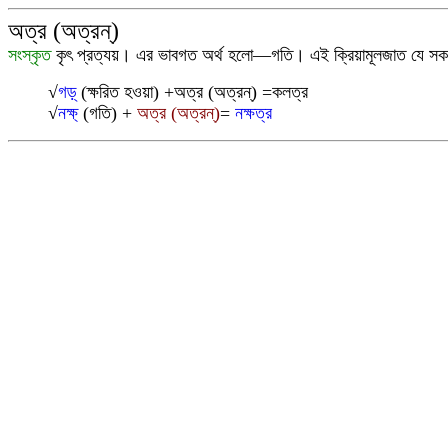
অত্র
(অত্রন্)
সংস্কৃত
কৃৎ প্রত্যয়
।
এর
ভাবগত অর্থ হলো
―
গ
তি
। এই ক্রিয়ামূলজাত যে সকল
√
গড়্
(ক্ষরিত হওয়া) +অত্র (অত্রন্) =কলত্র
√
নক্ষ্
(গতি) +
অত্র (অত্রন্)
=
নক্ষত্র