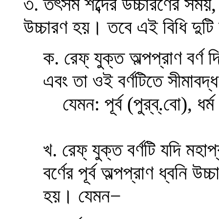
৩. তৎসম শব্দের উচ্চারণের সময়, র
উচ্চারণ হয়। তবে এই বিধি দুট
ক. রেফ্ যুক্ত অল্পপ্রাণ বর্ণ
এবং তা ওই বর্ণটিতে সীমাবদ্
যেমন: পূর্ব (পুর্‌ব্.বো), ধর্ম
খ. রেফ্ যুক্ত বর্ণটি যদি মহা
বর্ণের পূর্ব অল্পপ্রাণ ধ্বনি উ
হয়। যেমন
−