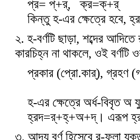
প্র= প্+র্, ক্র=ক্+র্
কিন্তু হ-এর ক্ষেত্রে হবে, হ্র
২. হ-বর্ণটি ছাড়া, শব্দের আদিতে
কারচিহ্ন না থাকলে, ওই বর্ণটি
প্রকার (প্রো.কার্), গ্রহণ 
হ-এর ক্ষেত্রে অর্ধ-বিবৃত অ
হ্রদ=র্+হ্+অ+দ্। এরূপ 
৩. আদ্য বর্ণ হিসেবে র-ফলা যুক্ত