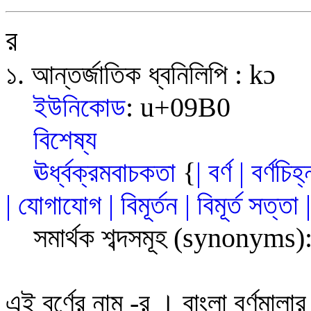
র
১. আন্তর্জাতিক ধ্বনিলিপি
:
k
ɔ
ইউনিকোড
:
u+09
B0
বিশেষ্য
ঊর্ধ্বক্রমবাচকতা
{
|
বর্ণ
|
বর্ণচিহ্
|
যোগাযোগ
|
বিমূর্তন
|
বিমূর্ত
সত
্ত
সমার্থক শব্দসমূহ
(synonyms)
এই বর্ণের নাম
-
র
।
বাংলা বর্ণমালা