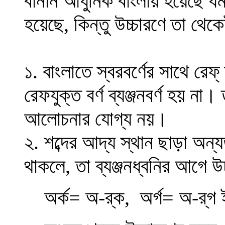
বানান আধুনিক বাংলায় হয়েছে ধর্
হয়েছে, কিন্তু উচ্চারণে তা থে
১. বাংলাতে স্বরবর্ণের সাথে রেফ
রেফযুক্ত বর্ণ ব্যঞ্জনবর্ণ হয় না।
আলোচনার যোগ্য নয়।
২. শব্দের আদ্য স্থান ছাড়া অন্য
থাকলে, তা ব্যঞ্জনধ্বনির আগে 
অর্ক= অ-র্‌ক, অর্গ= অ-র্‌গ