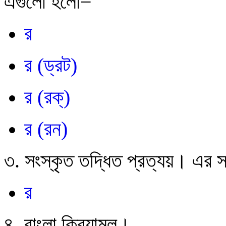
এগুলো হলো
−
র
র (ড্রট)
র (রক্)
র (রন)
৩
.
সংস্কৃত তদ্ধিত প্রত্যয়। এর স
র
৪. বাংলা ক্রিয়ামূল।