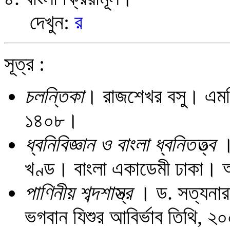
দেখুন:
র
সূত্র :
চলন্তিকা
। রাজশেখর বসু। এমসি 
১৪০৮।
ধ্বনিবিজ্ঞান ও বাংলা ধ্বনিতত্ত্ব
খণ্ড। বাংলা একাডেমী ঢাকা।
পাণিনীয় শব্দশাস্ত্র
। ড. সত্যনারা
ভগবান যিশুর আবির্ভাব তিথি, 