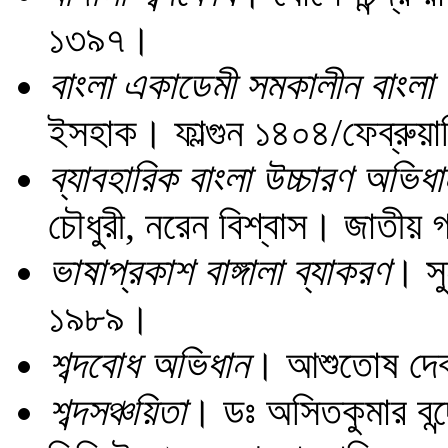
১৩৯৭।
বাংলা একাডেমী সমকালীন বাংলা
ইসহাক। ফাল্গুন ১৪০৪/ফেব্রু
ব্যাবহারিক বাংলা উচ্চারণ অভিধা
চৌধুরী, নরেন বিশ্বাস। জাতীয় 
ভাষাপ্রকাশ বাঙ্গালা ব্যাকরণ
। সু
১৯৮৯।
শব্দবোধ অভিধান
। আশুতোষ দেব।
শব্দসঞ্চয়িতা
। ডঃ অসিতকুমার বন্দো