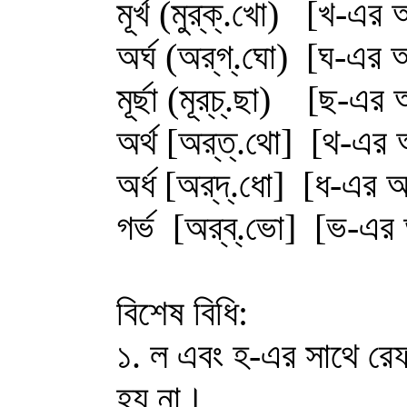
মূর্খ (মুর্‌ক্.খো) [খ-এর
অর্ঘ (অর্‌গ্.ঘো) [ঘ-এর 
মূর্ছা (মূর্‌চ্.ছা) [ছ-এ
অর্থ [অর্‌ত্.থো] [থ-এর
অর্ধ [অর্‌দ্.ধো] [ধ-এর 
গর্ভ [অর্‌ব্.ভো] [ভ-এর
বিশেষ বিধি:
১. ল এবং হ-এর সাথে রেফ
হয় না।