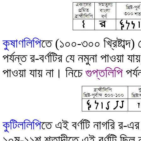
কু
ষাণলিপি
তে (১০০-৩০০ খ্রিষ্টাব্দ)
পর্যন্ত র-বর্ণটির যে নমুনা পাওয়া
পাওয়া যায় না
।
নিচে
গুপ্তলিপি
পর্য
কুটিললিপি
তে
এই বর্ণটি নাগরি র-এর
১০ম-১১শ শতাব্দীতে এই বর্ণটি ছি