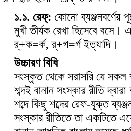
১.১. রেফ্:
কোনো ব্যঞ্জনবর্ণের পূ
মুখী তীর্যক রেখা হিসেবে বসে।
র্+ক=র্ক, র্+গ=র্গ ইত্যাদি।
উচ্চারণ বিধি
সংস্কৃত থেকে সরাসরি যে সকল শ
শব্দই বানান সংস্কার রীতি দ্বা
শব্দে কিছু শব্দের রেফ-যুক্ত ব্যঞ্জ
সংস্কার রীতিতে তা একটিতে এসে 