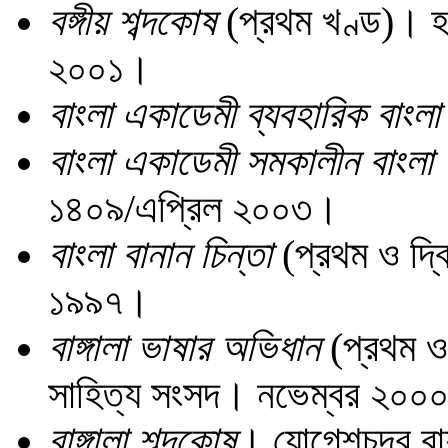
বঙ্গীয় শব্দকোষ
(প্রথম খণ্ড)। হর
২০০১।
বাংলা একাডেমী ব্যবহারিক বাংল
বাংলা একাডেমী সমকালীন বাংলা
১৪০৯/এপ্রিল ২০০৩।
বাংলা বানান চিন্তা
(প্রথম ও দ্ব
১৯৯৭।
বাঙ্গালা ভাষার অভিধান
(প্রথম ও 
সাহিত্য সংসদ। নভেম্বর ২০০
বাঙ্গালা শব্দকোষ
। যোগেশচন্দ্র রা