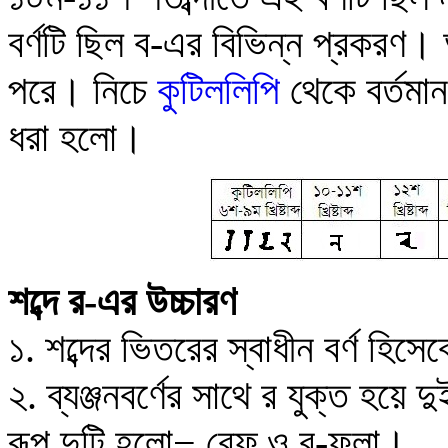
বর্ণটি ছিল ব-এর বিভিন্ন প্রকরণ
।
আ
পরে
।
নিচে
কুটিললিপি
থেকে বর্তমান
ধরা হলো
।
শব্দে র-এর উচ্চারণ
১. শব্দের ভিতরের স্বাধীন বর্ণ হিস
২. ব্যঞ্জনবর্ণের সাথে র যুক্ত হয়ে 
রূপ দুটি হলো
−
রেফ্ ও র-ফলা।