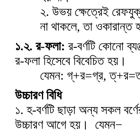
২. উভয় ক্ষেত্রেই রেফযুক
না থাকলে, তা ওকারান্ত
১.২. র-ফলা:
র-বর্ণটি কোনো ব্যঞ্
র-ফলা হিসেবে বিবেচিত হয়।
যেমন: গ্+র=গ্র, ত্+র=ত্
উচ্চারণ বিধি
১. হ-বর্ণটি ছাড়া অন্য সকল বর্ণে
উচ্চারণ আগে হয়। যেমন
−