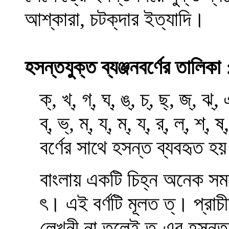
আশ্‌কারা, চটক্‌দার ইত্যাদি।
হসন্তযুক্ত ব্যঞ্জনবর্ণের তালিকা 
ক্, খ্, গ্, ঘ্, ঙ্, চ্, ছ্, জ্, ঝ্, ঞ
ব্, ভ্, ম্, য্,
ম্, য্, র্, ল্, শ্,
বর্ণের সাথে হসন্ত ব্যবহৃ
বাংলায় একটি চিহ্ন অনেক সময়
ৎ। এই বর্ণটি মূলত ত্। প্রাচ
লেখনী না তুলেই ত-এর হসন্ত 