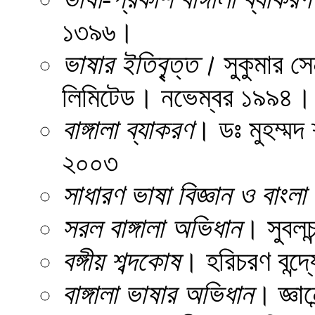
১৩৯৬।
ভাষার ইতিবৃ্ত্ত।
সুকুমার স
লিমিটেড। নভেম্বর ১৯৯৪।
বাঙ্গালা
ব্যাকরণ
। ডঃ মুহম্মদ
২০০৩
সাধারণ ভাষা বিজ্ঞান ও বাংলা
সরল বাঙ্গালা অভিধান
। সুবলচন
বঙ্গীয় শব্দকোষ
। হরিচরণ বন্দ্
বাঙ্গালা ভাষার অভিধান
। জ্ঞান