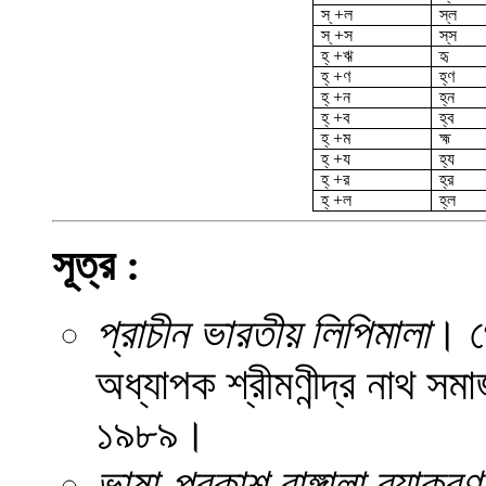
স্ +ল
স্ল
স্ +স
স্‌স
হ্ +ঋ
হৃ
হ্ +ণ
হ্ণ
হ্ +ন
হ্ন
হ্ +ব
হ্ব
হ্ +ম
হ্ম
হ্ +য
হ্য
হ্ +র
হ্র
হ্ +ল
হ্ল
সূত্র :
প্রাচীন ভারতীয় লিপিমালা
। গ
অধ্যাপক শ্রীমণীন্দ্র নাথ স
১৯৮৯।
ভাষা-প্রকাশ বাঙ্গালা ব্যাকরণ