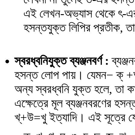
এই লেখন-অভ্যাস থেকে ৎ-এর 
হসন্তযুক্ত লিপির প্রতীক, 
স্বরধ্বনিযুক্ত ব্যঞ্জনবর্ণ :
ব্যঞ্জ
হসন্ত লোপ পায়। যেমন
−
ক্ +
অন্য স্বরধ্বনি যুক্ত হলে, তা কা
এক্ষেত্রে মূল ব্যঞ্জনবরণের হ
খ্+উ=খু ইত্যাদি।
এই সূত্রে য