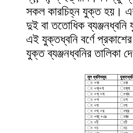
সকল কারচিহ্ন যুক্ত হয়। এ
দুই বা ততোধিক ব্যঞ্জনধ্বনি য
এই যুক্তধ্বনি বর্ণে প্রকাশ
যুক্ত ব্যঞ্জনধ্বনির তালিকা
মূল ধ্বনিসমূহ
যুক্তধ্বন
ং +ক
ংক
ং +ক্+য
ংক্য
ং +খ্ +য
ংখ্য
ং +গ
ংগ
ং +ঘ
ংঘ
ং +ঘ্ +র
ংঘ্র
ং +জ্ +ঞ
ংজ্ঞ
ং +ট্
ংট
ং +ঢ
ংঢ